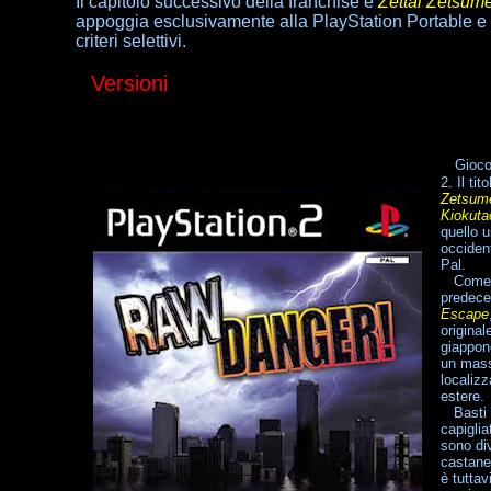
Il capitolo successivo della franchise è
Zettai Zetsume
appoggia esclusivamente alla PlayStation Portable e q
criteri selettivi.
Versioni
>
Gioco
2. Il ti
Zetsumei
Kiokuta
quello u
occiden
Pal.
Come n
predec
Escape
original
giappone
un mass
localizz
estere.
Basti d
capiglia
sono di
castane
è tuttav