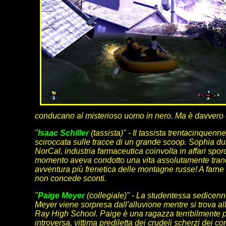
conducano al misterioso uomo in nero. Ma è davvero 
"
Isaac Schiller
(tassista)" - Il tassista trentacinquen
sciroccata sulle tracce di un grande scoop. Sophia dur
NorCal, industria farmaceutica coinvolta in affari spor
momento aveva condotto una vita assolutamente tranquil
avventura più frenetica delle montagne russe! A farne l
non concede sconti.
"
Paige Meyer
(collegiale)" - La studentessa sedicen
Meyer viene sorpresa dall'alluvione mentre si trova al
Ray High School. Paige è una ragazza terribilmente 
introversa, vittima prediletta dei crudeli scherzi dei c