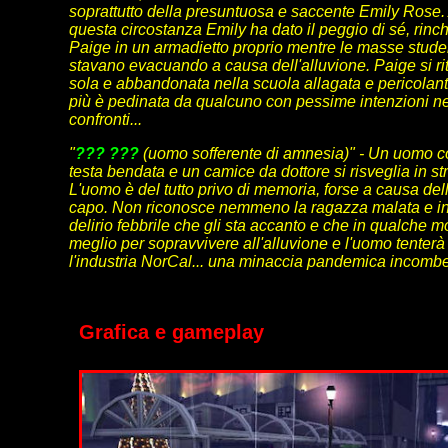
soprattutto della presuntuosa e saccente Emily Rose.
questa circostanza Emily ha dato il peggio di sé, rin
Paige in un armadietto proprio mentre le masse stud
stavano evacuando a causa dell'alluvione. Paige si ri
sola e abbandonata nella scuola allagata e pericolant
più è pedinata da qualcuno con pessime intenzioni ne
confronti...
"
??? ???
(uomo sofferente di amnesia)" - Un uomo c
testa bendata e un camice da dottore si risveglia in st
L'uomo è del tutto privo di memoria, forse a causa della
capo. Non riconosce nemmeno la ragazza malata e in
delirio febbrile che gli sta accanto e che in qualche 
meglio per sopravvivere all'alluvione e l'uomo tenterà
l'industria NorCal... una minaccia pandemica incombe
Grafica e gameplay