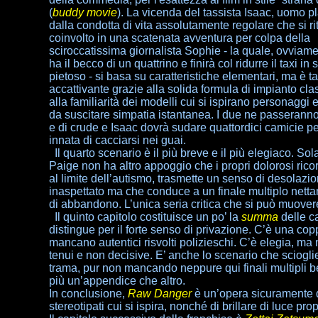
(
buddy movie
). La vicenda del tassista Isaac, uomo p
dalla condotta di vita assolutamente regolare che si ri
coinvolto in una scatenata avventura per colpa della
sciroccatissima giornalista Sophie - la quale, ovviam
ha il becco di un quattrino e finirà col ridurre il taxi in 
pietoso - si basa su caratteristiche elementari, ma è t
accattivante grazie alla solida formula di impianto cla
alla familiarità dei modelli cui si ispirano personaggi 
da suscitare simpatia istantanea. I due ne passeranno
e di crude e Isaac dovrà sudare quattordici camicie per 
innata di cacciarsi nei guai.
Il quarto scenario è il più breve e il più elegiaco. So
Paige non ha altro appoggio che i propri dolorosi ricor
al limite dell’autismo, trasmette un senso di desolazion
inaspettato ma che conduce a un finale multiplo nettamen
di abbandono. L’unica seria critica che si può muovere 
Il quinto capitolo costituisce un po’ la
summa
delle c
distingue per il forte senso di privazione. C’è una c
mancano autentici risvolti polizieschi. C’è elegia, m
tenui e non decisive. E’ anche lo scenario che scioglie
trama, pur non mancando neppure qui finali multipli b
più un’appendice che altro.
In conclusione,
Raw Danger
è un’opera sicuramente di
stereotipati cui si ispira, nonché di brillare di luce pro