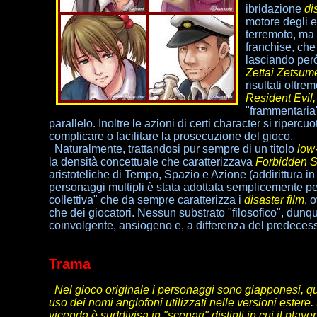
ibridazione
di
motore degli e
terremoto, ma l
franchise, che 
lasciando però
Zettai Zetsume
risultati oltr
Resident Evil
"frammentaria"
parallelo. Inoltre le azioni di certi character si riper
complicare o facilitare la prosecuzione del gioco.
Naturalmente, trattandosi pur sempre di un titolo
low
la densità concettuale che caratterizzava
Forbidden S
aristoteliche di Tempo, Spazio e Azione (addirittura i
personaggi multipli è stata adottata semplicemente per
collettiva" che da sempre caratterizza i
disaster film
, 
che dei giocatori. Nessun substrato "filosofico", dunque
coinvolgente, ansiogeno e, a differenza del predecesso
Trama
Nel gioco originale i personaggi sono giapponesi, qui
uso dei nomi anglofoni utilizzati nelle versioni estere.
vicenda è suddivisa in "scenari" distinti in cui il player