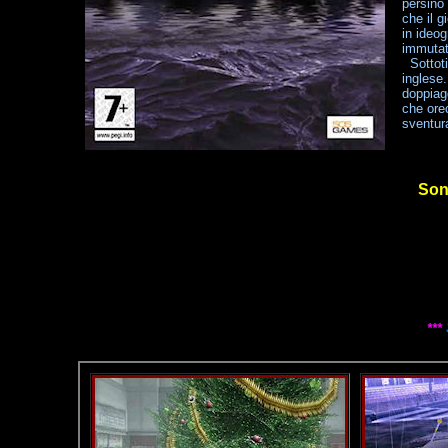
persino
che il g
in ideo
immutat
Sottoti
inglese.
doppiagg
che ore
sventura
Son
***