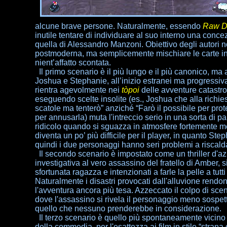
alcune brave persone. Naturalmente, essendo
Raw D
inutile tentare di individuare al suo interno una conc
quella di Alessandro Manzoni. Obiettivo degli autori no
postmoderna, ma semplicemente mischiare le carte in 
nient’affatto scontata.
Il primo scenario è il più lungo e il più canonico, ma a
Joshua e Stephanie, all’inizio estranei ma progressiv
rientra agevolmente nei
tòpoi
delle avventure catastr
eseguendo scelte insolite (es., Joshua che alla richiest
scatole ma tenterò” anziché “Farò il possibile per prot
per annusarla) muta l'intreccio serio in una sorta di pa
ridicolo quando si sguazza in atmosfere fortemente m
diventa un po’ più difficile per il player, in quanto St
quindi i due personaggi hanno seri problemi a riscalda
Il secondo scenario è impostato come un thriller d'az
investigativa al vero assassino del fratello di Amber, si
sfortunata ragazza e intenzionati a farle la pelle a tutti 
Naturalmente i disastri provocati dall'alluvione rendo
l'avventura ancora più tesa. Azzeccato il colpo di scen
dove l'assassino si rivela il personaggio meno sospett
quello che nessuno prenderebbe in considerazione.
Il terzo scenario è quello più spontaneamente vicino 
della commedia, per l'esattezza ai film in stile “strana