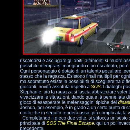
riscaldarsi e asciugare gli abiti, altrimenti si muore as
possibile ritemprarsi mangiando cibo riscaldato, però 
Ogni personaggio è dotato di un talento peculiare, p
stesso che la ragazza. Esistono finali multipli per ogni
ma soprattutto esiste la possibilità di scegliere tra d
giocanti, novità assoluta rispetto a
SOS
. I dialoghi p
Stephanie, più la ragazza si lascia abbracciare volent
vivacizzare le situazioni, dando qua e là pennellate 
gioco di esasperare le melensaggini tipiche dei
disast
Joshua, per esempio, è in grado a un certo punto di 
crollo che in seguito renderà assai più complicata la vi
Completando il gioco due volte, si sblocca un sesto 
principale di
SOS The Final Escape
,
qui un po’ invec
precedente.