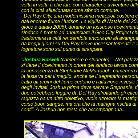
volta in volta a che fare con character e avventure diffe
con la città alluvionata come sfondo comune.
Del Ray City, una modernissima metropoli costiera c
dall'enorme fiume Hudson. La vigilia di Natale del 201
gioco è datato 2006), durante un lussuoso ricevimento,
sindaco è pronto ad annunciare il Geo City Project ch
trasformerà la città rendendola ancora più all'avangu
da troppi giorni su Del Ray piove incessantemente e a
fognature sono sul punto di straripare.
"
Joshua Harwell
(cameriere e studente)" - Nel palazz
si tiene il ricevimento in onore del sindaco lavora co
la conoscenza di Stephanie McMurrough, cameriera neo-a
la festa va per il meglio, anche se il segretario pers
tratto gli argini del fiume cedono e l'alluvione investe
degli invitati, Joshua prima deve salvare Stephanie, ri
due potrebbero fuggire da Del Ray sfruttando gli elicot
ragazza ha un altro obiettivo, vuole ritrovare la matri
corso buon sangue, ma ora che la matrigna rischia di 
conti". A Joshua non resta che accompagnarla...