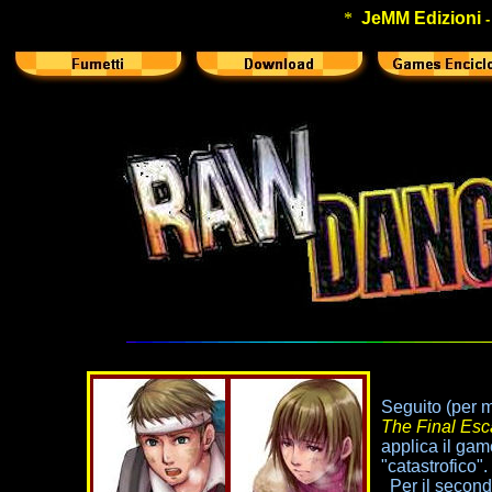
*
JeMM Edizioni
Seguito (per m
The Final Es
applica il gam
"catastrofico".
Per il secondo