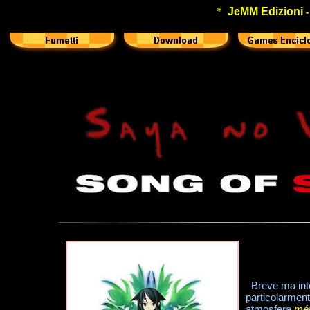
*
JeMM Edizioni
Breve ma int
particolarment
atmosfera
mé