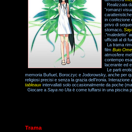
Realizzata da
"romanzi visual
caratteristiche
in confezione 
privo di sequ
stomaco,
Say
.“maledetto” a
ufficiali al di 
La trama rimes
film
Buio Ome
atmosfere mel
contempo esal
lacerante ed 
Le parti eroti
memoria Buñuel, Boroczyc e Jodorowsky, anche per quant
religiosi precisi e senza la grazia dell’ironia. Interazion
tableaux
intervallati solo occasionalmente da poche (ma de
Giocare a
Saya no Uta
è come tuffarsi in una piscina pi
Trama