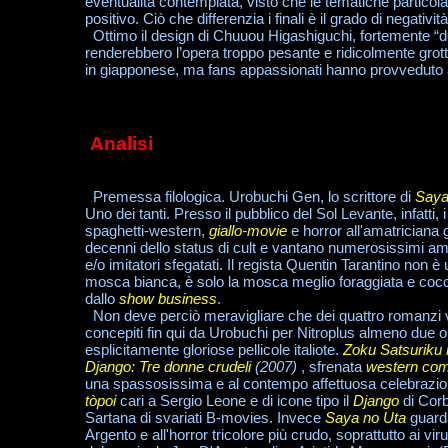
eventualità contemplata, visto che le tematiche particola
positivo. Ciò che differenzia i finali è il grado di negatività
Ottimo il design di Chuuou Higashiguchi, fortemente “de
renderebbero l’opera troppo pesante e ridicolmente gro
in giapponese, ma fans appassionati hanno provveduto a 
Analisi
Premessa filologica. Urobuchi Gen, lo scrittore di
Saya
Uno dei tanti. Presso il pubblico del Sol Levante, infatti, i
spaghetti-western,
giallo-movie
e horror all'amatriciana
decenni dello status di cult e vantano numerosissimi am
e/o imitatori sfegatati. Il regista Quentin Tarantino non è
mosca bianca, è solo la mosca meglio foraggiata e coc
dallo
show business
.
Non deve perciò meravigliare che dei quattro romanzi v
concepiti fin qui da Urobuchi per Nitroplus almeno due
esplicitamente gloriose pellicole italiote.
Zoku Satsuriku 
Django: Tre donne crudeli
(2007)
, sfrenata
western co
una spassosissima e al contempo affettuosa celebrazio
tòpoi
cari a Sergio Leone e di icone tipo il
Django
di Corb
Sartana di svariati B-movies. Invece
Saya no Uta
guard
Argento e all'horror tricolore più crudo, soprattutto ai virul