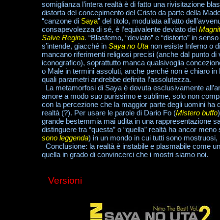
somiglianza l’intera realtà è di fatto una rivisitazione bl
distorta del concepimento del Cristo da parte della Mad
“canzone di
Saya
” del titolo, modulata all’atto dell’avven
consapevolezza di sé, è l’equivalente deviato del
Magnif
Salve Regina
.
“Blasfemo, “deviato” e “distorto” in senso 
s’intende, giacché in
Saya no Uta
non esiste Inferno o d
mancano riferimenti religiosi precisi (anche dal punto di 
iconografico), soprattutto manca qualsivoglia concezion
o Male in termini assoluti, anche perché non è chiaro in
quali parametri andrebbe definita l’assolutezza.
La metamorfosi di Saya è dovuta esclusivamente all’a
amore a modo suo purissimo e sublime, solo non compa
con la percezione che la maggior parte degli uomini ha d
realtà (?). Per usare le parole di Dario Fo (
Mistero buffo
grande bestemmia mai udita in una rappresentazione sa
distinguere tra “questa” o “quella” realtà ha ancor men
sono leggenda
) in un mondo in cui tutti sono mostruosi, 
Conclusione: la realtà è instabile e plasmabile come u
quella in grado di convincerci che i mostri siamo noi.
Versioni