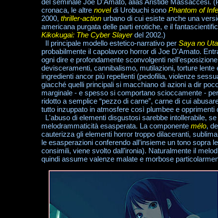
del seminale Joe D'Amato, alias Aristide Massaccesi. (P
cronaca, le altre
novel
di Urobuchi sono
Phantom of Inf
2000,
thriller-action
urbano di cui esiste anche una ver
americana purgata delle parti erotiche, e il fantascientifi
Kikokugai: The Cyber Slayer
del 2002.)
Il principale modello estetico-narrativo per
Saya no Uta
probabilmente il capolavoro horror di Joe D'Amato. En
ogni dire e profondamente sconvolgenti nell’esposizione 
devisceramenti, cannibalismo, mutilazioni, torture len
ingredienti ancor più repellenti (pedofilia, violenze sessu
giacché quelli principali si macchiano di azioni a dir p
marginale - e spesso si comportano scioccamente - per
ridotto a semplice “pezzo di carne”, carne di cui abusare
tutto inzuppato in atmosfere così plumbee e opprimenti d
L'abuso di elementi disgustosi sarebbe intollerabile, se
melodrammaticità esasperata. La componente
mélo
, d
cauterizza gli elementi horror troppo dilaceranti, subli
le esasperazioni conferendo all’insieme un tono sopra le
consimili, viene svolto dall’ironia). Naturalmente il melo
quindi assume valenze malate e morbose particolarmente o