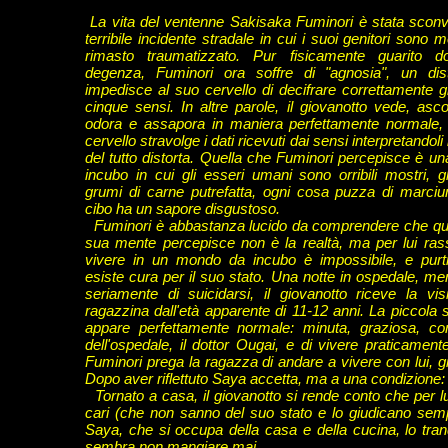
La vita del ventenne Sakisaka Fuminori è stata sconv
terribile incidente stradale in cui i suoi genitori sono mo
rimasto traumatizzato. Pur fisicamente guarito d
degenza, Fuminori ora soffre di "agnosia", un di
impedisce al suo cervello di decifrare correttamente gl
cinque sensi. In altre parole, il giovanotto vede, asco
odora e assapora in maniera perfettamente normale,
cervello stravolge i dati ricevuti dai sensi interpretandol
del tutto distorta. Quella che Fuminori percepisce è un
incubo in cui gli esseri umani sono orribili mostri, g
grumi di carne putrefatta, ogni cosa puzza di marci
cibo ha un sapore disgustoso.
Fuminori è abbastanza lucido da comprendere che que
sua mente percepisce non è la realtà, ma per lui ras
vivere in un mondo da incubo è impossibile, e pur
esiste cura per il suo stato. Una notte in ospedale, m
seriamente di suicidarsi, il giovanotto riceve la vis
ragazzina dall'età apparente di 11-12 anni. La piccola
appare perfettamente normale: minuta, graziosa, con
dell'ospedale, il dottor Ougai, e di vivere praticame
Fuminori prega la ragazza di andare a vivere con lui, gia
Dopo aver riflettuto Saya accetta, ma a una condizione: ch
Tornato a casa, il giovanotto si rende conto che per lui è
cari (che non sanno del suo stato e lo giudicano sem
Saya, che si occupa della casa e della cucina, lo tran
sembra non mangiare mai.