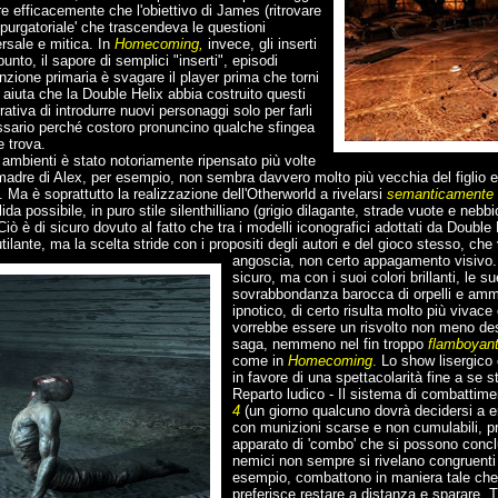
 efficacemente che l'obiettivo di James (ritrovare
purgatoriale' che trascendeva le questioni
ersale e mitica. In
Homecoming,
invece, gli inserti
punto, il sapore di semplici "inserti", episodi
unzione primaria è svagare il player prima che torni
n aiuta che la Double Helix abbia costruito questi
tiva di introdurre nuovi personaggi solo per farli
ssario perché costoro pronuncino qualche sfingea
 trova.
i ambienti è stato notoriamente ripensato più volte
a madre di Alex, per esempio, non sembra davvero molto più vecchia del figlio e
ch. Ma è soprattutto la realizzazione dell'Otherworld a rivelarsi
semanticamente 
da possibile, in puro stile silenthilliano (grigio dilagante, strade vuote e nebb
ò è di sicuro dovuto al fatto che tra i modelli iconografici adottati da Double H
tilante, ma la scelta stride con i propositi degli autori e del gioco stesso, che
angoscia, non certo appagamento visivo
sicuro, ma con i suoi colori brillanti, le s
sovrabbondanza barocca di orpelli e ammen
ipnotico, di certo risulta molto più vivace
vorrebbe essere un risvolto non meno deso
saga, nemmeno nel fin troppo
flamboyant 
come in
Homecoming
.
Lo show lisergico 
in favore di una spettacolarità fine a se 
Reparto ludico - Il sistema di combattim
4
(un giorno qualcuno dovrà decidersi a e
con munizioni scarse e non cumulabili, pr
apparato di 'combo' che si possono concl
nemici non sempre si rivelano congruenti
esempio, combattono in maniera tale che a
preferisce restare a distanza e sparare. Tu