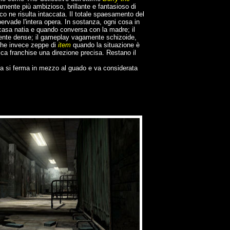
amente più ambizioso, brillante e fantasioso di
co ne risulta intaccata. Il totale spaesamento del
ervade l'intera opera. In sostanza, ogni cosa in
 casa natia e quando conversa con la madre; il
amente dense; il gameplay vagamente schizoide,
sche invece zeppe di
item
quando la situazione è
ica franchise una direzione precisa. Restano il
era si ferma in mezzo al guado e va considerata