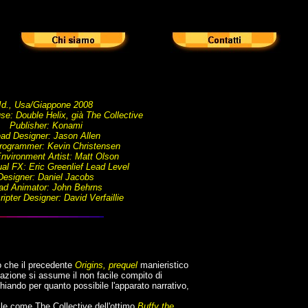
Id., Usa/Giappone 2008
se: Double Helix, già The Collective
Publisher: Konami
ad Designer: Jason Allen
rogrammer: Kevin Christensen
nvironment Artist: Matt Olson
al FX: Eric Greenlief Lead Level
Designer: Daniel Jacobs
ad Animator: John Behrns
ipter Designer: David Verfaillie
o che il precedente
Origins, prequel
manieristico
lazione si assume il non facile compito di
chiando per quanto possibile l'apparato narrativo,
le come The Collective dell'ottimo
Buffy the