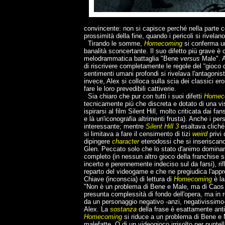
convincente: non si capisce perché nella parte ce
prossimità della fine, quando i pericoli si rivelan
Tirando le somme,
Homecoming
si conferma un
banalità sconcertante. Il suo difetto più grave è 
melodrammatica battaglia "Bene
versus
Male". A
di riscrivere completamente le regole del “gioco d
sentimenti umani profondi si rivelava l'antagonist
invece, Alex si colloca sulla scia dei classici ero
fare le loro prevedibili cattiverie.
Sia chiaro che pur con tutti i suoi difetti
Homec
tecnicamente più che discreta e dotato di una visio
ispirarsi al film Silent Hill, molto criticata dai fa
e là un'iconografia altrimenti frusta). Anche i p
interessante; mentre
Silent Hill 3
esaltava cliché
si limitava a fare il censimento di tizi
weird
privi 
dipingere
character
eterodossi che si inseriscan
Glen. Peccato solo che lo stato d'animo dominan
completo (in nessun altro gioco della franchise s
incerto e perennemente indeciso sul da farsi), ri
reparto del videogame e che ne pregiudica l'app
Chiave (inconscia) di lettura di
Homecoming
è l
"Non è un problema di Bene e Male, ma di Caos
presunta complessità di fondo dell'opera, ma in re
da un personaggio negativo -anzi, negativissimo
Alex. La
sostanza
della frase è esattamente anti
Homecoming
si riduce a un problema di Bene e 
malefatte. O di un videogioco irrisolto per punt