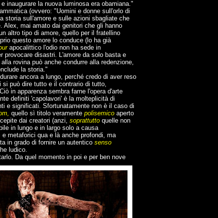
te e inaugurare la nuova luminosa era obamiana."
rammatica (ovvero: "Uomini e donne sull'orlo di
 storia sull'amore e sulle azioni sbagliate che
 Alex, mai amato dai genitori che gli hanno
n altro tipo di amore, quello per il fratellino
oprio questo amore lo conduce (lo ha già
our
apocalittico l'odio non ha sede in
r provocare disastri. L'amore da solo basta e
alla rovina può anche condurre alla redenzione,
nclude la storia."
durare ancora a lungo, perché credo di aver reso
 si può dire tutto e il contrario di tutto,
 Ciò in apparenza sembra farne l'opera d'arte
 definiti 'capolavori' è la molteplicità di
canti e significati. Sfortunatamente non è il caso di
oom,
quello sì titolo veramente
polisemico
aperto
cepite dai creatori (anzi,
soprattutto
quelle non
le in lungo e in largo solo a causa
ci e metaforici qua e là anche profondi, ma
 in grado di fornire un autentico
senso
he ludico.
vitarlo. Da quel momento in poi e per ben nove