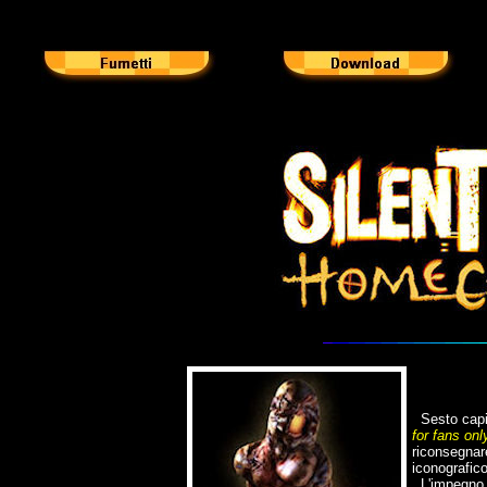
Sesto capit
for fans onl
riconsegnare
iconografico
L'impegno s