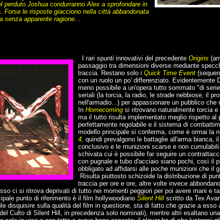
del perduto Joshua condurranno Alex a sprofondare in
 Forse le risposte giacciono nella città abbandonata
ova senza apparente ragione...
I rari spunti innovativi del precedente
Origins
(ar
passaggio tra dimensioni diverse mediante specchi
traccia. Restano solo i
Quick Time Event
(sequenz
con un ruolo un po' differenziato. Evidentemente D
meno possibile a un'opera tutto sommato "di serie
seriali (la torcia, la radio, le strade nebbiose, il
nell'armadio...) per appassionare un pubblico che 
In
Homecoming
si ritrovano naturalmente torcia e
ma il tutto risulta implementato meglio rispetto a
perfettamente regolabile e il sistema di combattim
modello principale si conferma, come è ormai la n
4,
quindi prevalgono le battaglie all'arma bianca, 
conclusivo e le munizioni scarse e non cumulabili.
schivata cui è possibile far seguire un contrattac
con pugnale e tubo d'acciaio siano pochi, così il p
obbligato ad affidarsi alle poche munizioni che il 
Risulta piuttosto schizoide la distribuzione di punt
traccia per ore e ore, altre volte invece abbonda
esso ci si ritrova deprivati di tutto nei momenti peggiori per poi avere mani e t
cipale punto di riferimento è il film hollywoodiano
Silent Hill
scritto da Tex Avar
e disquisire sulla qualità del film in questione, sta di fatto che grazie a esso a
el Culto di Silent Hill, in precedenza solo nominati), mentre altri esaltano una 