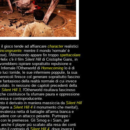
 il gioco tende ad affiancare
character
realistici
incongruente
:
mentre il mondo 'normale' è
iose), l'Altromondo appare fin troppo
spettacolare
elix c'è il film
Silent Hill
di Cristophe Gans, in
 vorrebbero ispirare soprattutto repulsione e
.
Infernale l'Otherworld di
Homecoming
lo è di
ue luci torride, le sue infermiere poppute, la sua
nicoli finisce col generare soprattutto fascino
 e fantasioso della realtà normale di cui invece
lato. In nessuno dei capitoli precedenti della
Silent Hill 3
,
l'Otherworld risultava fascinoso
che costituisce fa sfumare paura e oppressione
stessa e controproducente.
ento è derivato in maniera massiccia da
Silent Hill
rigere a
Silent Hill 4
il monumento che merita!),
evalenza netta di battaglie all'arma bianca e
udere con un attacco pesante. Purtroppo i
 con le premesse. Gli Smog e i Siam, per
nche il player più scafato alla resa dei conti
tto il contrario di
Silent Hill 4
,
dove invece i