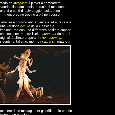
n modo da
invogliare
il player a combattere
vando alla pistola solo un ruolo di minuscolo
rativi e punti di salvataggio risulta poco
imi mentre se ne trovino a più non posso in
intense e coinvolgenti affiancate ad altre di una
a una versione
deluxe
della classica e
irezione, ma con una differenza basilare capace
identificazione, mentre l'unico
character
dotato di
ginalità all'intera opera. In
Homecoming
,
 al sentimentalismo, mentre i cattivi si limitano a
chiere di un malvagio per giustificare le proprie
urtroppo non possiede.