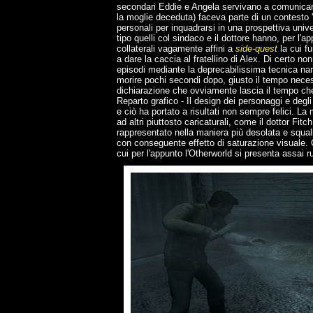
secondari Eddie e Angela servivano a comunicare
la moglie deceduta) faceva parte di un contesto '
personali per inquadrarsi in una prospettiva univ
tipo quelli col sindaco e il dottore hanno, per l'ap
collaterali vagamente affini a
side-quest
la cui f
a dare la caccia al fratellino di Alex. Di certo no
episodi mediante la deprecabilissima tecnica narra
morire pochi secondi dopo, giusto il tempo nece
dichiarazione che ovviamente lascia il tempo che
Reparto grafico - Il design dei personaggi e degl
e ciò ha portato a risultati non sempre felici. L
ad altri piuttosto caricaturali, come il dottor Fit
rappresentato nella maniera più desolata e squalli
con conseguente effetto di saturazione visuale. Ci
cui per l'appunto l'Otherworld si presenta assai ru