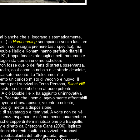
mi bianche che si logorano sistematicamente,
...) in
Homecoming
scompaiono senza lasciare
e in cui bisogna premere tasti specifici), ma
ouble Helix e Konami hanno preferito rifarsi il
 B", troppo focalizzata sugli aspetti meramente
 protagonista con un enorme scheletro
non fosse quello dei fans di stretta osservanza.
 radio, così come la nebbia e le strade desolate,
l passato recente. La "telecamera" è
ento un curioso misto di vecchio e nuovo. Il
orma per i survival in Terza Persona,
Silent Hill
il sistema di 'combo' con attacco potente
 A ciò Double Helix ha aggiunto un'innovativa
co. Peccato che i nemici agevolmente affrontabili
layer si ritrova spesso, volente o nolente,
gioco gli mette a disposizione.
i di salvataggio e item vari. A volte non ce n'è
no senza risparmio, e ciò non necessariamente in
asche zeppe di item in situazione più tranquille.
y e diretto da Cristophe Gans (2006), ispirato
lcuni elementi risultano ravvivati e irrobustiti
spettacolarità del tutto gratuita, quasi