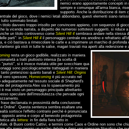
nemici erano appositamente concepiti i
sempre e comunque all'arma bianca, riser
supporto. Anche la distribuzione di item cu
ntrale del gioco, dove i nemici letali abbondano, questi elementi siano rariss
o tutto sommato limitati.
 titolo davvero troppo irrisolto per convincere appieno, con sequenze di gioco 
che la vicenda narrata, a dispetto dei numerosi sottotesti suggeriti, si riduce 
nche un titolo controverso come
Silent Hill 4
sembrava andare nella stessa d
elle parti”: in
Silent Hill 4
il personaggio centrale era anodino e refrattario all'
a, e ciò bastava a rimescolare le carte e a imprimere un marchio di profonda ori
i/antieroi già visti in tutte le salse, magari traviati ma aperti alla redenzione e
oming
resta un gioco godibile, realizzato in maniera
narietà a tratti piuttosto intensa (la scelta di
ns "puristi", si è invece rivelata utile per svecchiare qua
ersonaggi sono psicologicamente tratteggiati in maniera
 tanto pretenziosi quanto banali e
Silent Hill: Origins
di vero spessore,
Homecoming
è più accurato nel
o adeguatamente nel tessuto sociale di Shepherd's
te del protagonista Alex sia lo spaesamento più
i è mai visto un personaggio principale altrettanto
flesso speculare dell'irresolutezza che pervade ogni
rezzamento.
a frase declamata in prossimità della conclusione:
 e Ordine". Questa sentenza sembra esaltare una
altà sortisce l'effetto contrario perché è pronunciata
- opposto anima e corpo al benevolo protagonista
tetica alla
l
ettera
:
in fin della fiera tutto in
Male, di Buoni contro Cattivi, e termini come Caos e Ordine non sono che chiac
ellare alla meno peggio un nucleo debole e darsi uno spessore filosofico che p