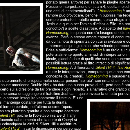
portato guerra altrove) per sanare le piaghe aper
Possibile interpretazione critica n.4, quella melod
una crisi di sentimentalismi") - "
Homecomin
g
è una
l'amore può provocare, benché in buonissima fede.
sempre preferito il fratello minore, cerca rifugio in u
Joshua e quello per l'amica d'infanzia Elle. Ma pr
condotto?) a scelte disastrose. A dispetto del
flav
Homecoming
,
in quanto non c'è bisogno di odio pe
avanza. Però lo stesso amore capace di condurre 
da cui la nota di speranza con cui si sviluppa e co
Interrompo qui il giochino, che volendo potrebbe 
l'idea a sufficienza:
Homecoming
è un titolo su cui
potenzialmente aperto a miriadi di interpretazioni.
ideale, giacché dote di quelli che sono comunemente
possibili letture grazie al fitto intreccio di signifi
Homecoming
.
A differenza di
Silent Hill 4: The R
a tutte le interpretazioni, comprese quelle non con
concepite dai creatori),
Homecoming
è squadernabi
a sicuramente di un'opera molto curata, persino 'ispirata', con rimandi simboli
 house americana Double Helix ha dato una buona prova di sé, però non è stata
certo sulla direzione da far prendere a ogni reparto, sia narrativo che grafico c
he cerca di raggiungere il fratellino Joshua, il quale invece fa di tutto per e
re lo stesso: inseguire vanamente il fratello.
E' uno
 si mantenga costante per tutta la durata
l terreno perduto, nell'ultimo decimo l'opera
aniera piuttosto gratuita e non sempre coerente.
ilent Hill,
poiché là l'obiettivo iniziale di Harry,
facendo dal momento che la sorte di Cheryl si
coinvolgeva la città di Silent Hill e addirittura il
n
Silent Hill 2
, in cui le disperazioni dei personaggi