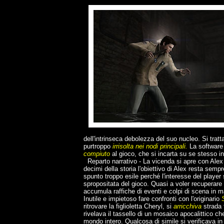
dell'intrinseca debolezza del suo nucleo. Si tratt
purtroppo
irrisolta nei nodi principali.
La software
compiuto
al gioco, che si incarta su se stesso in
Reparto narrativo - La vicenda si apre con Alex c
decimi della storia l'obiettivo di Alex resta semp
spunto troppo esile perché l'interesse del player
spropositata del gioco. Quasi a voler recuperare i
accumula raffiche di eventi e colpi di scena in m
Inutile e impietoso fare confronti con l'originario
S
ritrovare la figlioletta Cheryl, si
arricchiva
strada 
rivelava il tassello di un mosaico apocalittico che 
mondo intero. Qualcosa di simile si verificava i