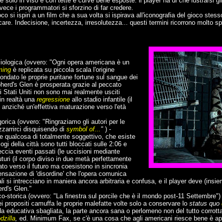
e solo in viso e con tette e curve bene esposte: il player ha di che lustrarsi gl
vece i programmatori si sforzino di far credere.
o si ispiri a un film che a sua volta si ispirava all'iconografia del gioco stes
re. Indecisione, incertezza, irresolutezza... questi termini ricorrono molto s
ciologica (ovvero: "Ogni opera americana è un
ing
è replicata su piccola scala l'origine
 fondato le proprie puritane fortune sul sangue dei
pherd's Glen è prosperata grazie al peccato
i Stati Uniti non sono mai realmente usciti
in realtà una
regressione
allo stadio infantile (il
) anziché un'effettiva maturazione verso l'età
gorica (ovvero: "Ringraziamo gli autori per le
zarrirci disquisendo di
symbol of...
"
) -
e qualcosa di totalmente soggettivo, che esiste
ogi della città sono tutti bloccati sulle 2:06 e
reccia eventi passati (le uccisioni mediante
turi (il corpo diviso in due metà perfettamente
o verso il futuro ma coesistono in sincronia
sensazione di 'disordine' che l'opera comunica
rali si intrecciano in maniera ancora arbitraria e confusa, e il player deve (ins
rd's Glen."
ico-storica (ovvero: "La finestra sul porcile che è il mondo post-11 Settembre")
 bei propositi camuffa le proprie malefatte volte solo a conservare lo
status quo
a educativa sbagliata, la parte ancora sana o perlomeno non del tutto corrotta
dzilla
,
ed. Minimum Fax, se c'è una cosa che agli americani riesce bene è app