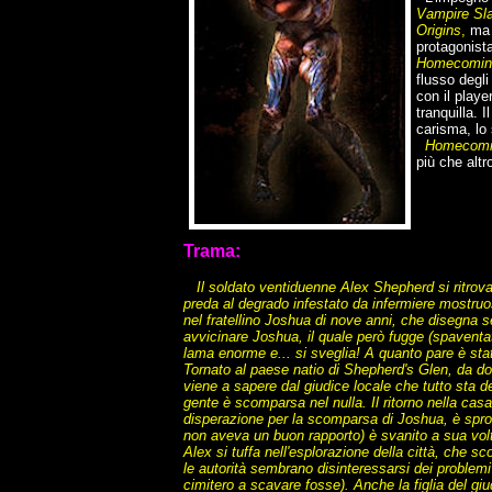
Vampire Sl
Origins
,
m
protagonista
Homecomin
flusso degl
con il playe
tranquilla. 
carisma, lo
Homecomi
più che altr
Trama:
Il soldato ventiduenne Alex Shepherd si ritro
preda al degrado infestato da infermiere mostruos
nel fratellino Joshua di nove anni, che disegna sen
avvicinare Joshua, il quale però fugge (spaventa
lama enorme e... si sveglia! A quanto pare è sta
Tornato al paese natio di Shepherd's Glen, da dov
viene a sapere dal giudice locale che tutto sta 
gente è scomparsa nel nulla. Il ritorno nella casa 
disperazione per la scomparsa di Joshua, è sprofo
non aveva un buon rapporto) è svanito a sua vol
Alex si tuffa nell'esplorazione della città, che sc
le autorità sembrano disinteressarsi dei problemi 
cimitero a scavare fosse). Anche la figlia del giu