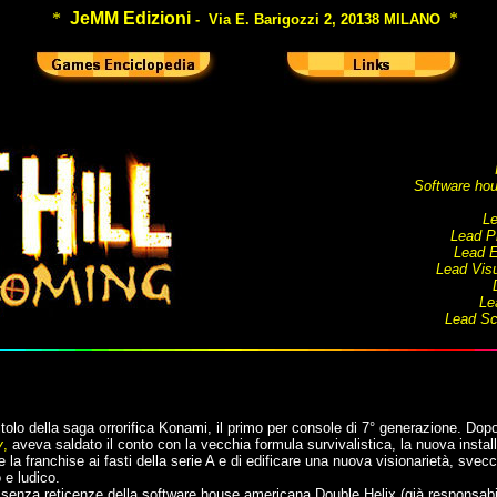
*
JeMM Edizioni
*
- Via E. Barigozzi 2, 20138 MILANO
Software hou
Le
Lead P
Lead E
Lead Visu
Le
Lead Scr
olo della saga orrorifica Konami, il primo per console di 7° generazione. Dop
y
,
aveva saldato il conto con la vecchia formula survivalistica, la nuova instal
 la franchise ai fasti della serie A e di edificare una nuova visionarietà, svec
 e ludico.
enza reticenze della software house americana Double Helix (già responsabi